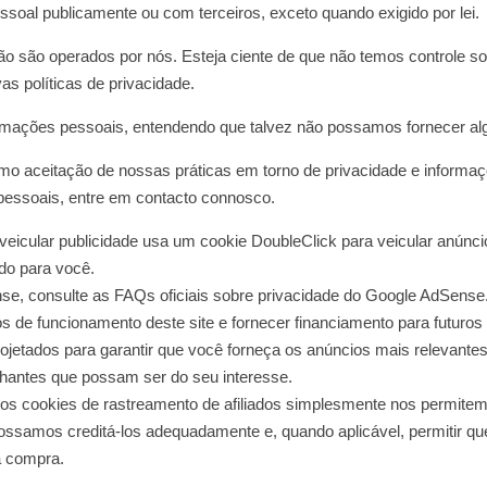
soal publicamente ou com terceiros, exceto quando exigido por lei.
não são operados por nós. Esteja ciente de que não temos controle s
ivas
políticas de privacidade
.
nformações pessoais, entendendo que talvez não possamos fornecer al
mo aceitação de nossas práticas em torno de privacidade e informaç
essoais, entre em contacto connosco.
icular publicidade usa um cookie DoubleClick para veicular anúnci
do para você.
e, consulte as FAQs oficiais sobre privacidade do Google AdSense
 de funcionamento deste site e fornecer financiamento para futuros
projetados para garantir que você forneça os anúncios mais relevan
hantes que possam ser do seu interesse.
s cookies de rastreamento de afiliados simplesmente nos permitem 
ossamos creditá-los adequadamente e, quando aplicável, permitir qu
a compra.