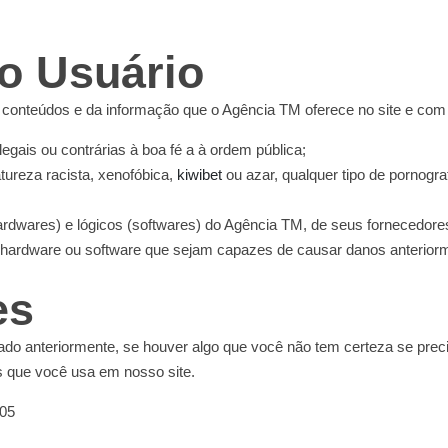
o Usuário
onteúdos e da informação que o Agência TM oferece no site e com ca
egais ou contrárias à boa fé a à ordem pública;
tureza racista, xenofóbica,
kiwibet
ou azar, qualquer tipo de pornograf
dwares) e lógicos (softwares) do Agência TM, de seus fornecedores o
e hardware ou software que sejam capazes de causar danos anterio
es
o anteriormente, se houver algo que você não tem certeza se preci
s que você usa em nosso site.
:05