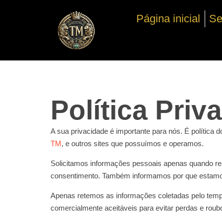
Ir
Página inicial
Se
para
o
conteúdo
Política Priv
A sua privacidade é importante para nós. É política
TM
, e outros sites que possuímos e operamos.
Solicitamos informações pessoais apenas quando rea
consentimento. Também informamos por que estamo
Apenas retemos as informações coletadas pelo temp
comercialmente aceitáveis ​​para evitar perdas e ro