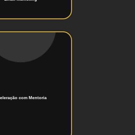
ssa mentoria especializada!
ulsione seus resultados com
senvolva suas habilidades e
eleração com Mentoria