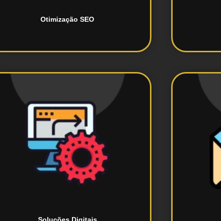
Otimização SEO
automatizadas e personalizadas.
oferecendo conversas
WhatsApp e Instagram,
m
softwares especializados para
Es
público utilizando nossos
Otimize a interação com seu
Soluções Digitais