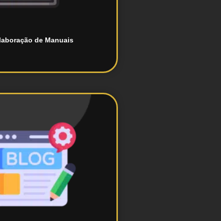
laboração de Manuais
público-alvo.
conteúdo relevante para o
iação e gestão de blogs com