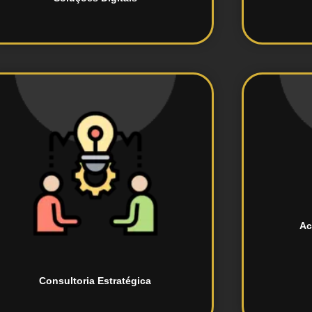
seus resultados!
no
personalizada para impulsionar
imp
Consultoria especializada e
De
Ac
Consultoria Estratégica