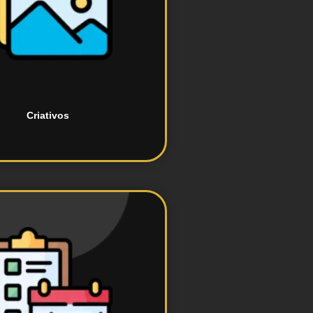
e conteúdo visual atraente.
ção de materiais publicitários
Criativos
sociais.