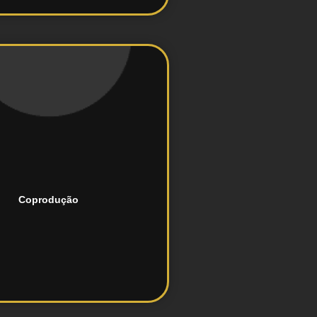
excelência.
nçamentos com estratégia e
eventos, infoprodutos, e
Coprodução
Parceria para criar e lançar