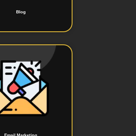
Blog
automações.
ail, incluindo campanhas e
tratégias de marketing por e-
Email Marketing