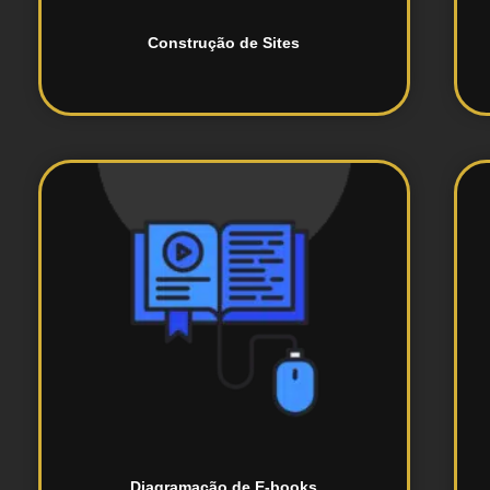
Construção de Sites
e-books e materiais educativos.
Layout e design profissional para
Diagramação de E-books