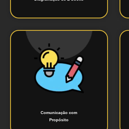
vender mais e atrair clientes.
sociais, ajudando sua marca a
para anúncios, sites e redes
Escrevemos textos persuasivos
Comunicação com
Propósito