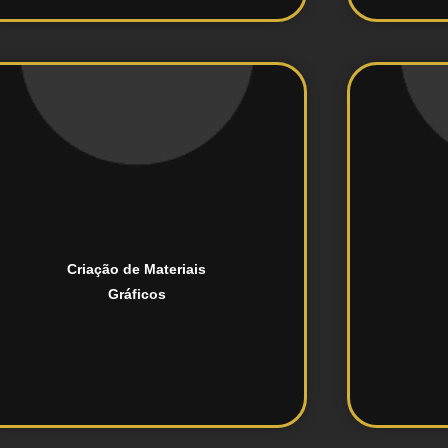
infográficos, etc..
redes sociais, apresentações,
la
personalizados para campanhas,
Criação de Materiais
Desenvolvimento de designs
Gráficos