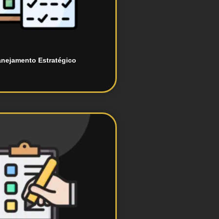
lanos de conteúdo para redes
envolvimento de estratégias
anejamento Estratégico
estilo.
dentidade visual e guias de
Criação de manuais de