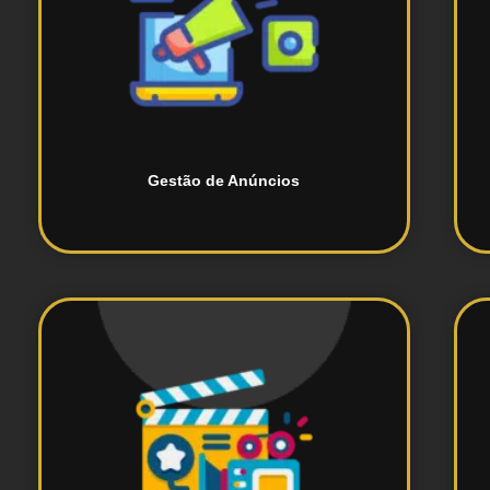
campanhas publicitárias.
Gerenciamento e otimização de
Gestão de Anúncios
envolvente para mídias sociais.