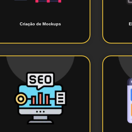
Criação de Mockups
E
a visibilidade.
motores de busca para aumentar
Melhoria do posicionamento nos
Cr