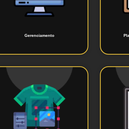
de perfis em plataformas de
e p
Monitoramento e administração
Des
Gerenciamento
Pl
designs.
para apresentação de produtos e
i
Desenvolvimento de mockups