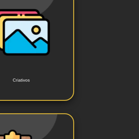
e conteúdo visual atraente.
ção de materiais publicitários
Criativos