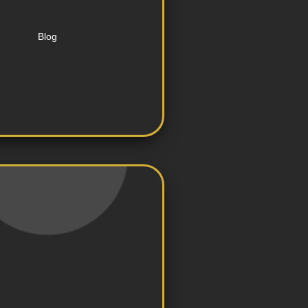
conteúdo relevante para o
iação e gestão de blogs com
Blog
automações.
ail, incluindo campanhas e
tratégias de marketing por e-