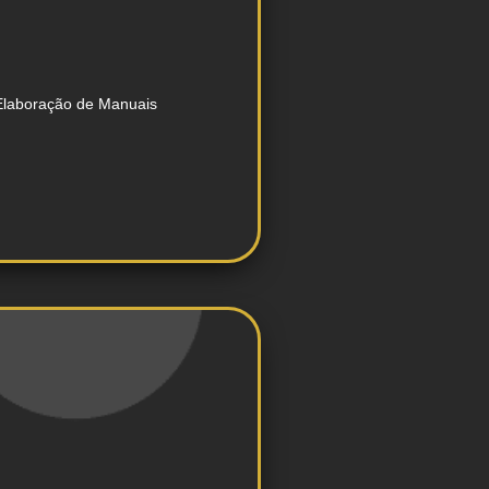
estilo.
dentidade visual e guias de
Criação de manuais de
Elaboração de Manuais
público-alvo.