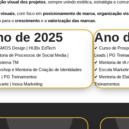
ão visual dos projetos
, sempre unindo estética, estratégia e comun
visuais
, com foco em
posicionamento de marca
,
organização vis
do para o
crescimento
e a
valorização das marcas
.
no de 2025
Ano d
MOS Design | HUBx EdTech
✔ Curso de Prosp
oria de Processos de Social Media |
Leads | PG Trein
istema TM
✔ Mentoria de IA 
shop e Mentoria de Criação de Identidades
✔ Escola Marketi
s | PG Treinamentos
✔ Mentoria de Ela
arte | Inova Marketing
Treinamentos