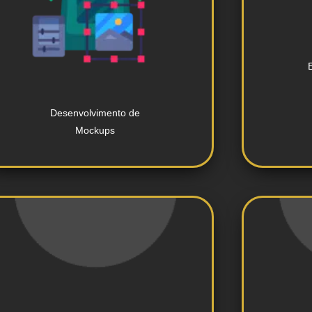
designs.
para apresentação de produtos e
i
Desenvolvimento de mockups
Desenvolvimento de
Mockups
a visibilidade.