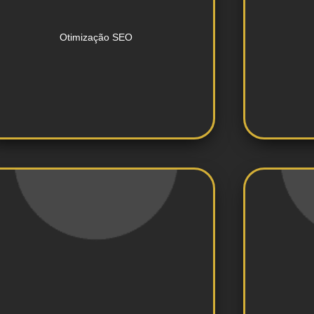
motores de busca para aumentar
Melhoria do posicionamento nos
Cr
Otimização SEO
automatizadas e personalizadas.
oferecendo conversas
WhatsApp e Instagram,
m
softwares especializados para
Es