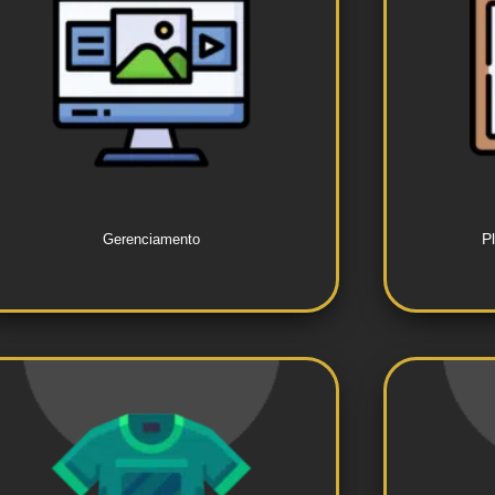
redes sociais.
de perfis em plataformas de
e p
Monitoramento e administração
Des
P
Gerenciamento