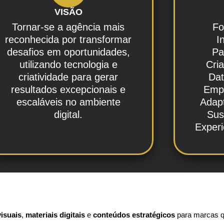
VISÃO
Tornar-se a agência mais
Fo
reconhecida por transformar
I
desafios em oportunidades,
Pa
utilizando tecnologia e
Cria
criatividade para gerar
Dat
resultados excepcionais e
Emp
escaláveis no ambiente
Adapt
digital.
Sus
Exper
visuais
,
materiais digitais
e
conteúdos estratégicos
para marcas q