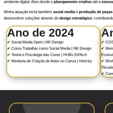
ambiente digital. Atuo desde o
planejamento criativo
até a
execuç
Minha atuação inclui também
social media
e
produção de peças 
desenvolver soluções através do
design estratégico
, contribuin
Ano de 2024
A
✔ Social Media Xpert | NK Design
✔ COS
✔ Como Trabalhar como Social Media | NK Design
✔ Ment
✔ Teoria e Psicologia das Cores | HUBx EdTech
Ecoss
✔ Mentoria de Criação de Artes no Canva | Hericky
✔ Work
Visuai
✔ Canv